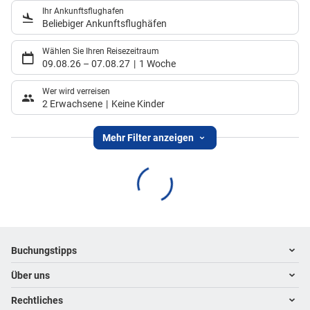
Ihr Ankunftsflughafen
Beliebiger Ankunftsflughäfen
Wählen Sie Ihren Reisezeitraum
09.08.26
–
07.08.27
1 Woche
Wer wird verreisen
2 Erwachsene
Keine Kinder
Mehr Filter anzeigen
Footer
Footer navigation
Buchungstipps
Über uns
Warum im Reisebüro buchen
Hoteltipps
Rechtliches
Kontakt