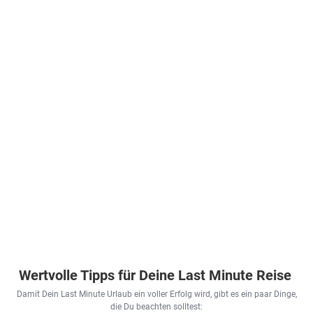
.
Inclusive
All
...können hier aber keine 
Doppelzimmer
.
Inclusive
(DZZ1)
Economy/Spar/Bestprice
empfehlen. 

.
.
/
Doppelzimmer
Versuchen Sie, Ihre 
inkl.
Doppelzimmer
(DB1)
Suchparameter zu ändern, 
Flüge
(DE1)
.
um Empfehlungen zu 
.
inkl.
erhalten 

inkl.
Flüge
oder
Flüge
Alle Angebote anzeigen
845
€
769
€
ab
ab
925
€
Zum Angebot
ab
Zum Angebot
pro Person
pro Person
pro Person
Wertvolle Tipps für Deine Last Minute Reise
Damit Dein Last Minute Urlaub ein voller Erfolg wird, gibt es ein paar Dinge,
die Du beachten solltest: