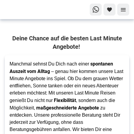
Dein Last
Deine Chance auf die besten Last Minute
Minute
Abenteuer
Angebote!
beginnt
hier!
spontanen
Manchmal sehnst Du Dich nach einer
Last Minute
Auszeit vom Alltag
– genau hier kommen unsere Last
in dein
Minute Angebote ins Spiel. Ob Du dem grauen Wetter
persönliches
entfliehen, Sonne tanken oder ein neues Abenteuer
Traumziel
erleben möchtest: Mit unseren Last Minute Reisen
Flexibilität
genießt Du nicht nur
, sondern auch die
maßgeschneiderte Angebote
Möglichkeit,
zu
entdecken. Unsere professionelle Beratung steht Dir
jederzeit zur Verfügung, ohne dass
Beratungsgebühren anfallen. Wir bieten Dir eine