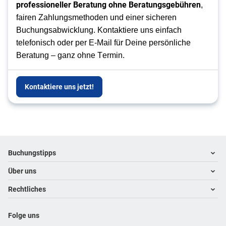
professioneller Beratung ohne Beratungsgebühren
, 
fairen Zahlungsmethoden und einer sicheren 
Buchungsabwicklung. Kontaktiere uns einfach 
telefonisch oder per E-Mail für Deine persönliche 
Beratung – ganz ohne Termin.
Kontaktiere uns jetzt!
Footer
Footer navigation
Buchungstipps
Über uns
Warum im Reisebüro buchen
Hoteltipps
Rechtliches
Kontakt
Reisewelten
Über uns
Impressum
Folge uns
Karriere
Datenschutz