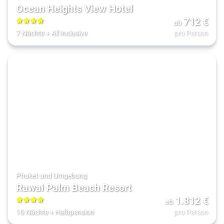
Ocean Heights View Hotel
712
€
ab
4
7 Nächte
+
All Inclusive
pro Person
Phuket und Umgebung
Rawai Palm Beach Resort
1.812
€
ab
4
10 Nächte
+
Halbpension
pro Person