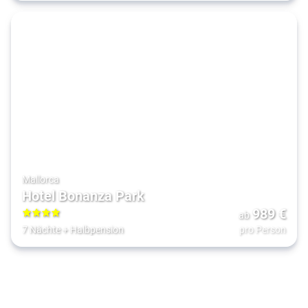
Mallorca
Hotel Bonanza Park
989
€
ab
4
7 Nächte
+
Halbpension
pro Person