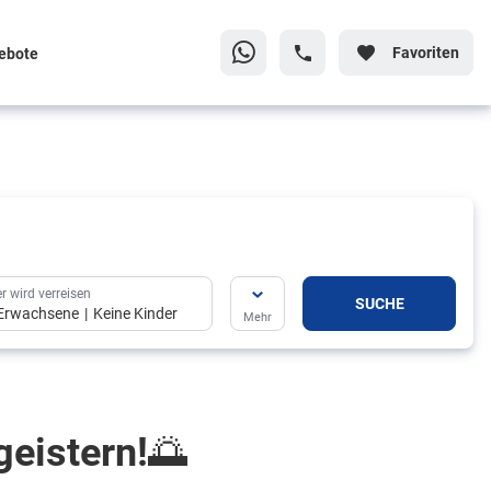
Favoriten
ebote
r wird verreisen
SUCHE
Erwachsene
Keine Kinder
Mehr
r wird verreisen
eistern!🌅
SUCHE
Erwachsene
Keine Kinder
Mehr