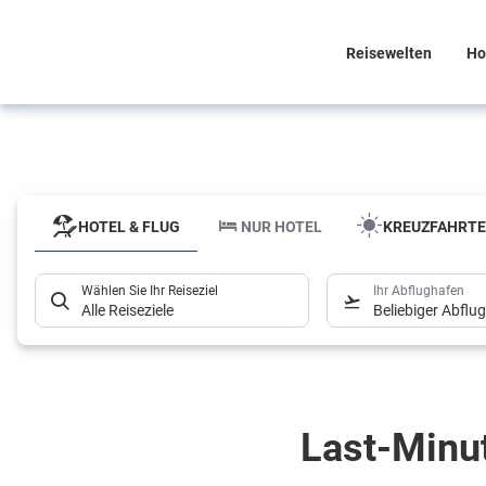
Reisewelten
Ho
HOTEL & FLUG
NUR HOTEL
KREUZFAHRT
Wählen Sie Ihr Reiseziel
Ihr Abflughafen
Alle Reiseziele
Beliebiger Abflu
HOTEL & FLUG
NUR HOTEL
KREUZFAHRT
Wählen Sie Ihr Reiseziel
Ihr Abflughafen
Last-Minu
Alle Reiseziele
Beliebiger Abflu