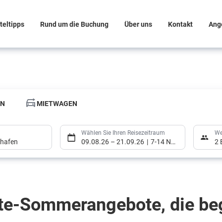
teltipps
Rund um die Buchung
Über uns
Kontakt
Ang
EN
MIETWAGEN
Wählen Sie Ihren Reisezeitraum
We
ghafen
09.08.26
–
21.09.26
7-14 Nächte
2 
EN
MIETWAGEN
Wählen Sie Ihren Reisezeitraum
We
te-Sommerangebote, die beg
ghafen
09.08.26
–
21.09.26
7-14 Nächte
2 