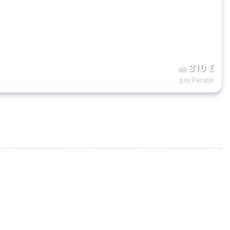
310
€
ab
pro Person