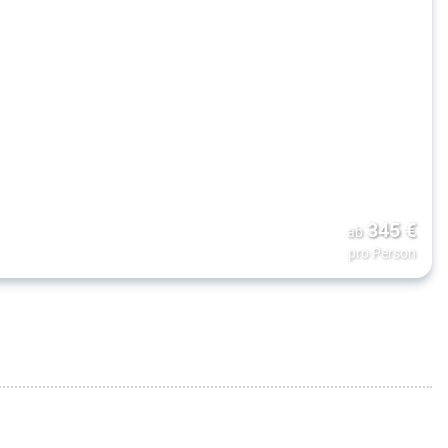
345
€
ab
pro Person